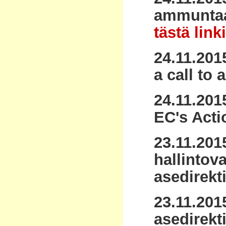
ammuntaa 
tästä link
24.11.201
a call to 
24.11.201
EC's Acti
23.11.20
hallintov
asedirekt
23.11.201
asedirekt