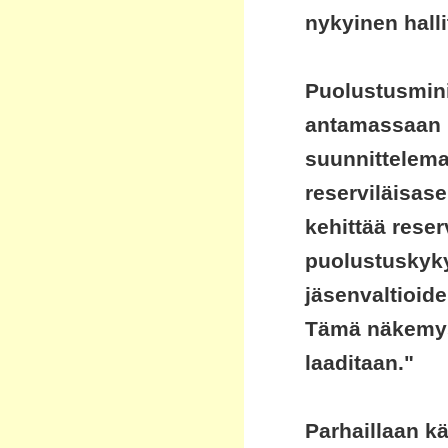
nykyinen halli
Puolustusmini
antamassaan
suunnittelema 
reserviläisase
kehittää rese
puolustuskyky
jäsenvaltioid
Tämä näkemys 
laaditaan."
Parhaillaan k