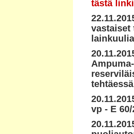
tästä link
22.11.201
vastaiset 
lainkuulia
20.11.201
Ampuma-as
reservilä
tehtäessä
20.11.201
vp - E 60/
20.11.201