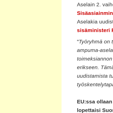
Aselain 2. vai
Sisäasiainmini
Aselakia uudis
sisäministeri 
"
Työryhmä on t
ampuma-aselai
toimeksiannon u
erikseen. Täm
uudistamista tu
työskentelytap
EU:ssa ollaan
lopettaisi Suo