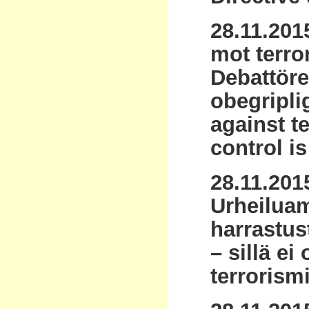
28.11.201
mot terro
Debattöre
obegriplig
against t
control i
28.11.201
Urheiluam
harrastus
– sillä ei
terrorism