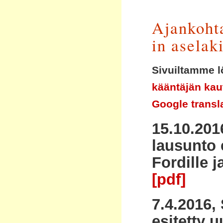
Ajankohta
in aselaki
Sivuiltamme l
kääntäjän kau
Google transl
15.10.2016
lausunto 
Fordille ja
[pdf]
7.4.2016,
esitetty 