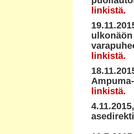
puoliautom
linkistä.
19.11.201
ulkonäön
varapuhee
linkistä.
18.11.201
Ampuma-as
linkistä.
4.11.201
asedirekt