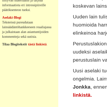
liittyvän materiaalin ja tarjoaa
informaatiota eri intressipiireille
koskevan lains
päätöksenteon tueksi.
Uuden lain tuli
Aselaki-Blogi
Teksteissä pureudutaan
huomioida harr
lainsäädäntöhankkeeseen reaaliajassa
ja julkaistaan alan asiantuntijoiden
elinkeinoa harjo
kommentteja sekä uutisia.
Perustuslakion
Tilaa Blogitekstit
tästä linkistä
.
uudeksi aselai
perustuslain va
Uusi aselaki t
ongelmia. Lainv
Jonkka
, enne
linkistä.