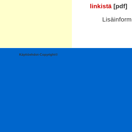
linkistä
[pdf]
Lisäinfor
Käyttöehdot-Copyright©