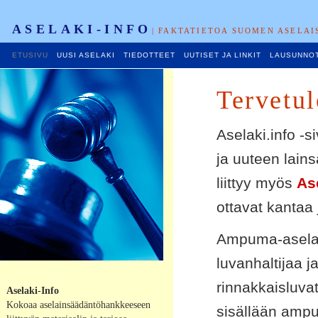
ASELAKI-INFO
| FAKTATIETOA SUOMEN ASELAI
ETUSIVU
UUSI ASELAKI
TIEDOTTEET
UUTISET JA LINKIT
LAUSUNNO
Tervetul
Aselaki.info 
ja uuteen lain
liittyy myös
As
ottavat kantaa 
Ampuma-aselai
luvanhaltijaa j
rinnakkaisluvat
Aselaki-Info
Kokoaa aselainsäädäntöhankkeeseen
sisällään amp