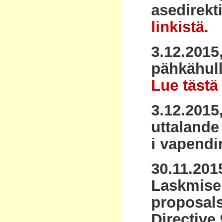
asedirekt
linkistä.
3.12.2015
pähkähull
Lue tästä 
3.12.201
uttalande
i vapendir
30.11.2015
Laskmise 
proposals
Directive