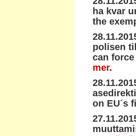
28.11.201
ha kvar u
the exemp
28.11.201
polisen t
can force
mer.
28.11.201
asedirekt
on EU´s f
27.11.201
muuttamis