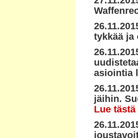
27.11.201
Waffenrec
26.11.201
tykkää ja 
26.11.20
uudisteta
asiointia 
26.11.201
jäihin. S
Lue tästä 
26.11.201
joustavoi