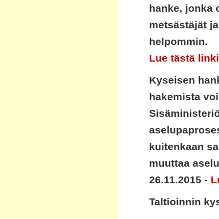
hanke, jonka o
metsästäjät j
helpommin.
Lue tästä linki
Kyseisen hank
hakemista voi
Sisäministeri
aselupaproses
kuitenkaan sa
muuttaa aselu
26.11.2015 -
L
Taltioinnin k