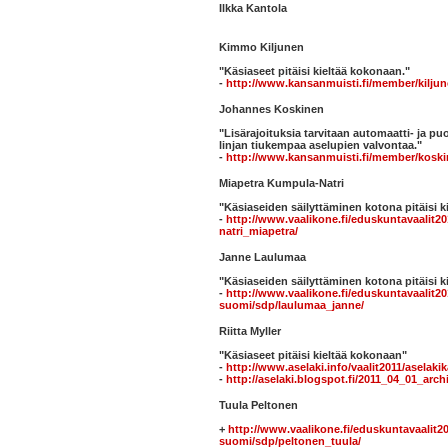
Ilkka Kantola
Kimmo Kiljunen
"Käsiaseet pitäisi kieltää kokonaan."
-
http://www.kansanmuisti.fi/member/kilju
Johannes Koskinen
"Lisärajoituksia tarvitaan automaatti- ja pu
linjan tiukempaa aselupien valvontaa."
-
http://www.kansanmuisti.fi/member/koski
Miapetra Kumpula-Natri
"Käsiaseiden säilyttäminen kotona pitäisi ki
-
http://www.vaalikone.fi/eduskuntavaalit2
natri_miapetra/
Janne Laulumaa
"Käsiaseiden säilyttäminen kotona pitäisi ki
-
http://www.vaalikone.fi/eduskuntavaalit20
suomi/sdp/laulumaa_janne/
Riitta Myller
"
Käsiaseet pitäisi kieltää kokonaan"
-
http://www.aselaki.info/vaalit2011/aselaki
-
http://aselaki.blogspot.fi/2011_04_01_arch
Tuula Peltonen
+
http://www.vaalikone.fi/eduskuntavaalit2
suomi/sdp/peltonen_tuula/