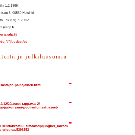
ity 1.2.1969.
nkatu 6, 00530 Helsinki
88 Fax (09) 712 752
te@sdp.fi
www.sdp.fi/
p.fi/fi/uutiset/eu
teitä ja julkilausumia
-
tsastajan-painajainen.html
-
2012/12/20/aseet-tappavat-2/
sa-jaakonsaari-puoliautomaattiaseet-
-
011/ehdokkaat/uusimaa/sdp/jungner_mikael/
ta_eripuraa/5396353