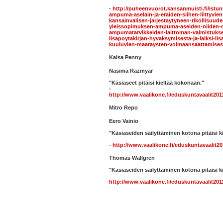
-
http://puheenvuorot.kansanmuisti.fi/istunn
ampuma-aselain-ja-eraiden-siihen-liittyvie
kansainvalisen-jarjestaytyneen-rikollisuud
yleissopimuksen-ampuma-aseiden-niiden-o
ampumatarvikkeiden-laittoman-valmistukse
lisapoytakirjan-hyvaksymisesta-ja-laiksi-li
kuuluvien-maaraysten-voimaansaattamises
Kaisa Penny
Nasima Razmyar
"Käsiaseet pitäisi kieltää kokonaan."
-
http://www.vaalikone.fi/eduskuntavaalit20
Mitro Repo
Eero Vainio
"Käsiaseiden säilyttäminen kotona pitäisi ki
-
http://www.vaalikone.fi/eduskuntavaalit2
Thomas Wallgren
"Käsiaseiden säilyttäminen kotona pitäisi ki
http://www.vaalikone.fi/eduskuntavaalit20