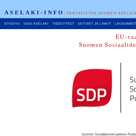
ASELAKI-INFO
| FAKTATIETOA SUOMEN ASELAI
ETUSIVU
UUSI ASELAKI
TIEDOTTEET
UUTISET JA LINKIT
LAUSUNNO
EU-vaa
Suomen Sosiaalide
Suomen Sosialidemokraattinen Puolue 