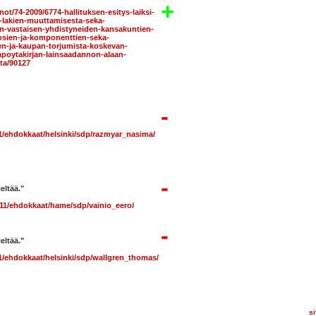
+
ot/74-2009/6774-hallituksen-esitys-laiksi-
n-lakien-muuttamisesta-seka-
en-vastaisen-yhdistyneiden-kansakuntien-
sien-ja-komponenttien-seka-
n-ja-kaupan-torjumista-koskevan-
sapoytakirjan-lainsaadannon-alaan-
ta/90127
-
11/ehdokkaat/helsinki/sdp/razmyar_nasima/
-
eltää."
011/ehdokkaat/hame/sdp/vainio_eero/
-
eltää."
11/ehdokkaat/helsinki/sdp/wallgren_thomas/
s