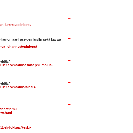
-
nen-kimmo/opinions/
-
oliautomaatti aseiden lupiin sekä kautta
nen-johannes/opinions/
-
eltää."
011/ehdokkaat/vaasa/sdp/kumpula-
-
eltää."
11/ehdokkaat/varsinais-
-
kannat.html
ive.html
011/ehdokkaat/keski-