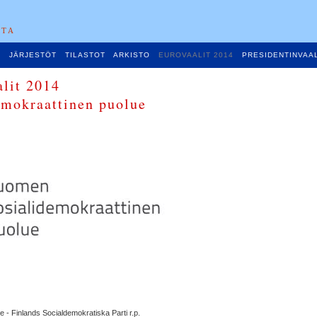
STA
T
JÄRJESTÖT
TILASTOT
ARKISTO
EUROVAALIT 2014
PRESIDENTINVAAL
lit 2014
mokraattinen puolue
- Finlands Socialdemokratiska Parti r.p.