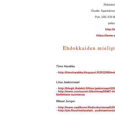
Rekisterö
Osoite: Saarinieme
Puh. (09) 478 9
palau
http://
https://www.sd
Ehdokkaiden mielipi
Timo Harakka
-
http://timoharakka.blogspot.fi/2012/06/me
Liisa Jaakonsaari
-
http://blogit.iltalehti.fi/liisa-jaakonsaari/
-
http://www.uusisuomi.fi/kotimaa/55987-lii
kiellettava-suomessa
Mikael Junger
-
http://www.vaalikone.fi/eduskuntavaalit2
-
http://yle.fi/uutiset/aselain_uudistamises